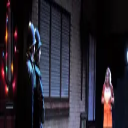
Christian Klischat
MEDIA
FOTOS
VITA
THEATERSOLOS
PRESSE
TERMINE
KONTAKT
Vorstellungsfotos
Portraits
© 2026 |
Impressum
|
Datenschutzerklärung
^