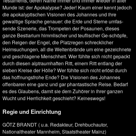
Testaments, deren Name immer und immer wieder in aller
Munde ist: der Apokalypse?
Jeder!
Kaum einer kennt jedoch
die apokalyptischen Visionen des Johannes und ihre
gewaltige Sprache genauer: die Erde und Sterne umfas-
sende Szenerie, das Trompeten der Posaunen, dieses
ganze Bestiarium himmlischer und teuflischer Ge-schöpfe,
den Reigen der Engel, die Platzregen schrecklicher
Heimsuchungen, all die Weltenbrände um eine gezeichnete
und geschlagene Menschheit.
Wer fühlte sich nicht gepackt
durch diesen alptraumhaften Ritt, einem Ritt entlang der
sieben Kreise der Hölle? Wer fühlte sich nicht erlöst durch
das hoffnungsfrohe Ende?
Die Visionen des Johannes
offenbaren eine ganz und gar phantastische Reise.
Bedarf
es des Glaubens, damit sie dem Zuhörer in ihrer ganzen
Wucht und Herrlichkeit geschieht?
Keineswegs!
Regie und Einrichtung
GÖTZ BRANDT ( u.a. Redakteur, Drehbuchautor,
Nationaltheater Mannheim, Staatstheater Mainz)