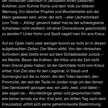
der römischen Garnison in Jerusalem einen jüdischen
Anführer, zum Ruhme Roms und dem Volk zur bitteren
Warnung. Ein falscher Prophet und Wunderheiler soll der
Mann gewesen sein, einer, der sich – aller Lächerlichkeit
zum Trotz – „König“ genannt habe! Hat es der schweigsame
Scharlatan nicht verdient, mit einer Dornenkrone geschmückt
zu werden? Unter Hohn und Spott nagelt man ihn ans Kreuz.
Auf ein Opfer mehr oder weniger kommt es nicht an in diesen
aufgebrachten Zeiten. Der Mann stirbt. Von den römischen
Schindern aber bleibt einer auf dem Schädelacker zurück –
als Wache. Bevor die Krähen, die Hitze und die Zeit nicht
ihren Dienst getan haben, ist der Gerichtete nicht vom Kreuz
erlöst. Viel Zeit also für den Legionär, in Staub und
Sonnenglut auf die zu hören, die den Toten kannten, den
Provinzler, der seit der Taufe im Jordan rings um den fernen
See Genezareth gezogen war, ein Jahr, zwei, und dabei –
alle sagen es – Wunderdinge getan und gesprochen hatte
wie keiner jemals vor ihm. Erst jetzt, am dritten Tag nach dem
Kreuzestod, erfüllt sich seine geheimnisvolle Bestimmung.